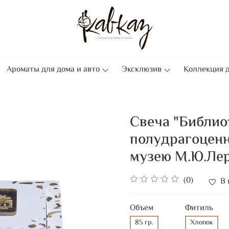
Ароматы для дома и авто
Эксклюзив
Коллекция д
Свеча "Библио
полудрагоцен
музею М.Ю.Ле
(0)
В 
Объем
Фитиль
85 гр.
Хлопок