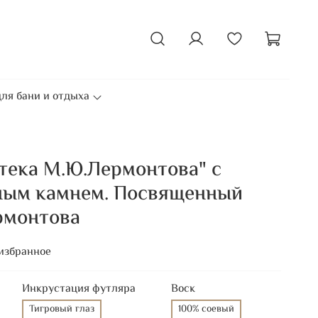
ля бани и отдыха
тека М.Ю.Лермонтова" с
ным камнем. Посвященный
рмонтова
избранное
Инкрустация футляра
Воск
Тигровый глаз
100% соевый