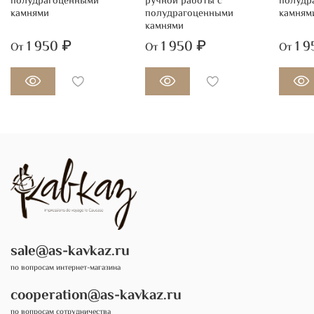
полудрагоценными
ручной работы с
полудр
камнями
полудрагоценными
камням
камнями
1 950 ₽
1 950 ₽
1 
От
От
От
sale@as-kavkaz.ru
по вопросам интернет-магазина
cooperation@as-kavkaz.ru
по вопросам сотрудничества